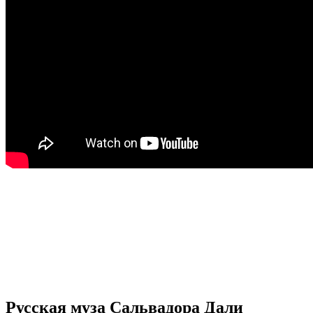
Русская муза Сальвадора Дали