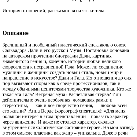
История отношений, рассказанная на языке тела
Описание
Зрелищный и необычный пластический спектакль о союзе
Сальвадора Дали и его русской Музы. Постановка основана
на авторском прочтении биографии Дали, картинах
знаменитого гения и, конечно, истории любви великого
сюрреалиста к несравненной Гала. Может ли соединение
мужчины и женщины создать новый стиль, новый мир и
направление в искусстве? Дали и Гала. Их отношения до сих
пор вызывают споры как в среде профессионалов, так и
между обычными ценителями творчества художника. Кто же
такая эта Гала? Ветреная муза? Расчетливая стерва? Или
действительно очень необычная, ломающая рамки и
стереотипы, — как и все творчество гения, — любовь всей
его жизни? Анна Верде (хореограф спектакля): «Для меня
большой интерес в этом представлении – показать характер
через движение. И даже не столько характер, сколько
внутреннее психологическое состояние героев. На мой взгляд,
в этом смысле пластика как жанр – уникальна. Даже в речи