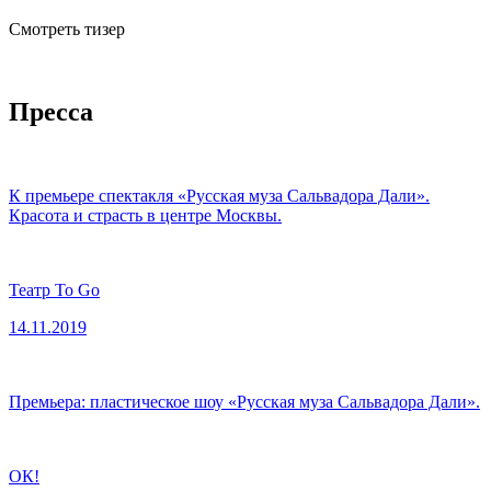
Смотреть тизер
Пресса
К премьере спектакля «Русская муза Сальвадора Дали».
Красота и страсть в центре Москвы.
Театр To Go
14.11.2019
Премьера: пластическое шоу «Русская муза Сальвадора Дали».
ОК!