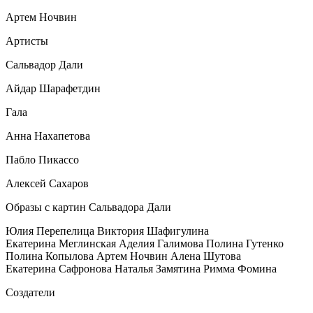
Артем Ночвин
Артисты
Сальвадор Дали
Айдар Шарафетдин
Гала
Анна Нахапетова
Пабло Пикассо
Алексей Сахаров
Образы с картин Сальвадора Дали
Юлия Перепелица Виктория Шафигулина
Екатерина Меглинская Аделия Галимова Полина Гутенко
Полина Копылова Артем Ночвин Алена Шутова
Екатерина Сафронова Наталья Замятина Римма Фомина
Создатели